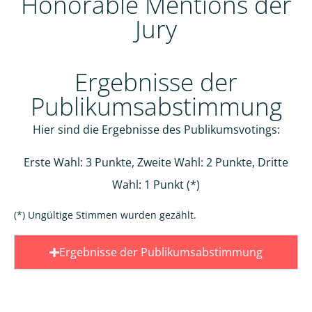
Honorable Mentions der
Jury
310--Karin Bruhin==blackandwhite- but color
041--Andrea Schüpbach==Colorful Flamingo
178--Diana Barthauer==Der Junge und sein
324--Kerstin Meier==Wasserperle (1)
570--Urs Rutishauser==Explosion
167--Davis Ritter==Erdfeuerwerk
015--Alessandro Moser==Flares
055--Angela Sulser==Focus on
377--Marta Steinke==tulip
Ergebnisse der
Adler
Publikumsabstimmung
Hier sind die Ergebnisse des Publikumsvotings:
Erste Wahl: 3 Punkte, Zweite Wahl: 2 Punkte, Dritte
Wahl: 1 Punkt (*)
(*) Ungültige Stimmen wurden gezählt.
Ergebnisse der Publikumsabstimmung